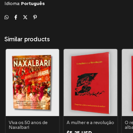
Idioma:
Português
Similar products
Viva os 50 anos de
A mulher e a revolução
O r
Naxalbari
alb
Ama
$5.25 USD