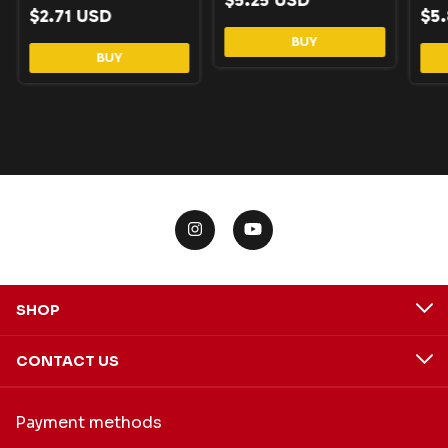
crí
$2.71 USD
$5
do 
SHOP
CONTACT US
Payment methods