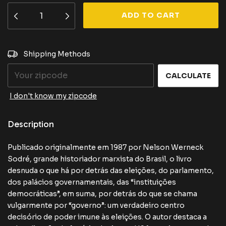
CHANGE
Shipping for zipcode:
Shipping Methods
ZIPCODE
CALCULATE
I don't know my zipcode
Description
Publicado originalmente em 1987 por Nelson Werneck
Sodré, grande historiador marxista do Brasil, o livro
desnuda o que há por detrás das eleições, do parlamento,
dos palácios governamentais, das “instituições
democráticas”, em suma, por detrás do que se chama
vulgarmente por “governo”: um verdadeiro centro
decisório de poder imune às eleições. O autor destaca a