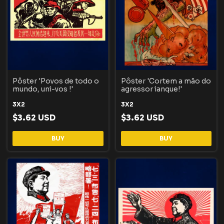
Pôster 'Povos de todo o
Pôster 'Cortem a mão do
mundo, uni-vos !'
agressor ianque!'
3X2
3X2
$3.62 USD
$3.62 USD
BUY
BUY