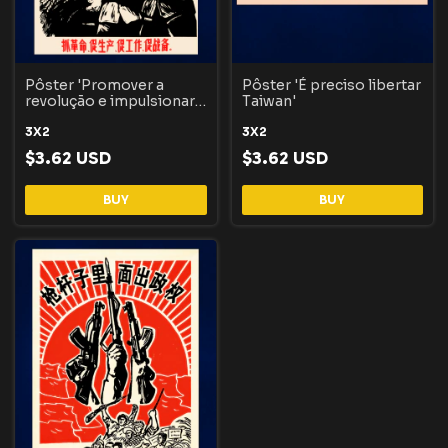
Pôster 'Promover a
Pôster 'É preciso libertar
revolução e impulsionar a
Taiwan'
produção'
3X2
3X2
$3.62 USD
$3.62 USD
BUY
BUY