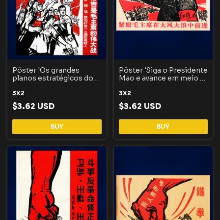
Pôster 'Os grandes
Pôster 'Siga o Presidente
planos estratégicos do
Mao e avance em meio a
Presidente Mao'
grandes ventos e ondas'
3X2
3X2
$3.62 USD
$3.62 USD
BUY
BUY