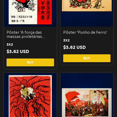
Pôster 'A força das
Pôster 'Punho de Ferro'
massas proletárias
contra o revisionismo'
3X2
3X2
$3.62 USD
$3.62 USD
BUY
BUY