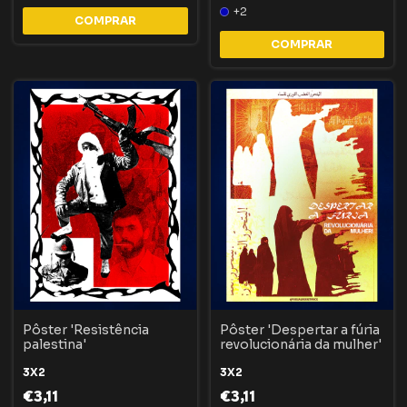
+2
COMPRAR
Pôster 'Resistência
Pôster 'Despertar a fúria
palestina'
revolucionária da mulher'
3X2
3X2
€3,11
€3,11