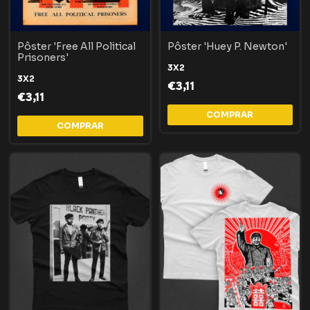
Pôster 'Free All Political
Pôster 'Huey P. Newton'
Prisoners'
3X2
3X2
€3,11
€3,11
COMPRAR
COMPRAR