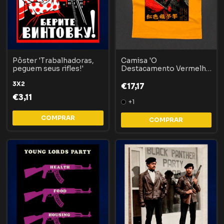
Pôster 'Trabalhadoras,
Camisa 'O
peguem seus rifles!'
Destacamento Vermelho
de Mulheres'
3X2
€17,17
€3,11
+1
COMPRAR
COMPRAR