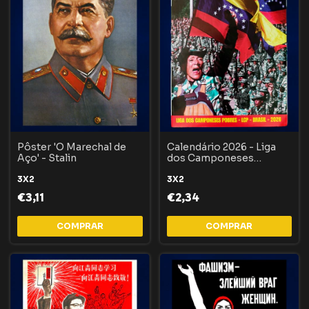
Pôster 'O Marechal de
Calendário 2026 - Liga
Aço' - Stalin
dos Camponeses
Pobres (LCP)
3X2
3X2
€3,11
€2,34
COMPRAR