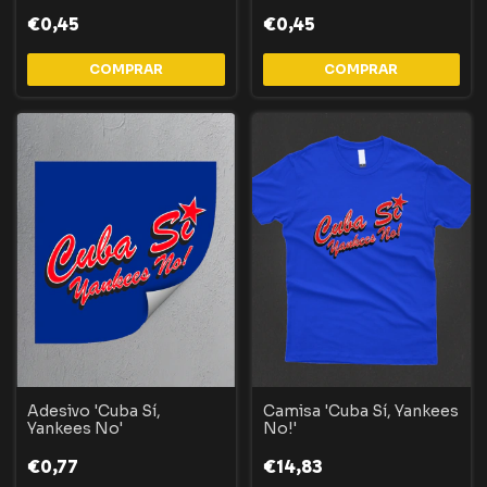
LCP
€0,45
€0,45
Adesivo 'Cuba Sí,
Camisa 'Cuba Sí, Yankees
Yankees No'
No!'
€0,77
€14,83