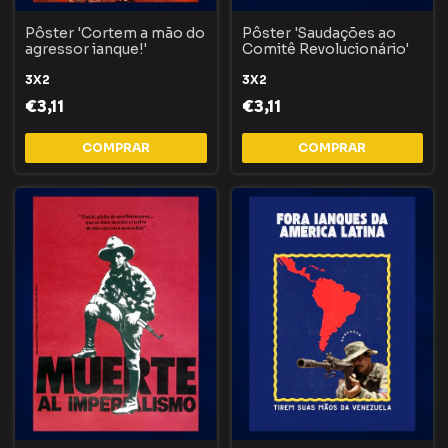
Pôster 'Cortem a mão do
Pôster 'Saudações ao
agressor ianque!'
Comitê Revolucionário'
3X2
3X2
€3,11
€3,11
COMPRAR
COMPRAR