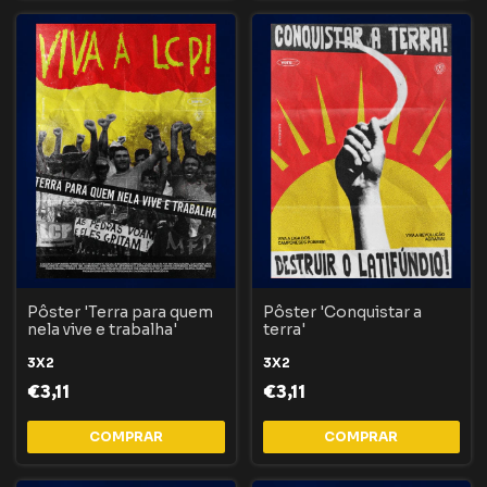
Pôster 'Terra para quem
Pôster 'Conquistar a
nela vive e trabalha'
terra'
3X2
3X2
€3,11
€3,11
COMPRAR
COMPRAR