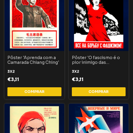
Pôster 'Aprenda com a
Pôster 'O fascismo é o
Camarada Chiang Ching'
pior inimigo das
mulheres'
3X2
3X2
€3,11
€3,11
COMPRAR
COMPRAR