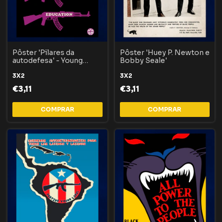
Pôster 'Pilares da
Pôster 'Huey P. Newton e
autodefesa' - Young
Bobby Seale'
Lords Party
3X2
3X2
€3,11
€3,11
COMPRAR
COMPRAR