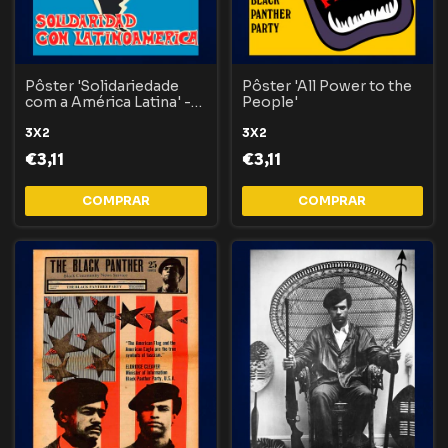
Pôster 'Solidariedade
Pôster 'All Power to the
com a América Latina' -
People'
Young Lords Party
3X2
3X2
€3,11
€3,11
COMPRAR
COMPRAR