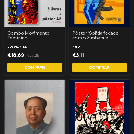
Combo Movimento
Pôster 'Solidariedade
Feminino
com o Zimbábue' -
OSPAAAL
-
20
%
OFF
3X2
€18,69
€3,11
€23,38
COMPRAR