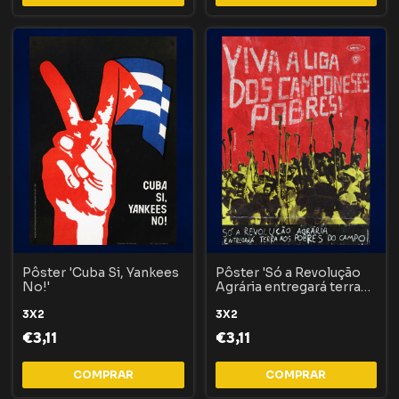
Pôster 'Cuba Si, Yankees
Pôster 'Só a Revolução
No!'
Agrária entregará terra
aos pobres'
3X2
3X2
€3,11
€3,11
COMPRAR
COMPRAR