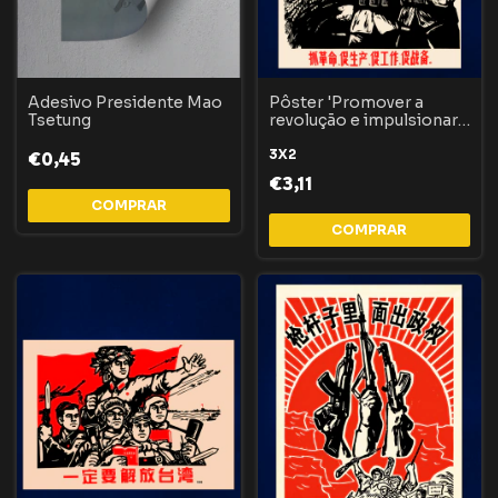
Adesivo Presidente Mao
Pôster 'Promover a
Tsetung
revolução e impulsionar a
produção'
3X2
€0,45
€3,11
COMPRAR