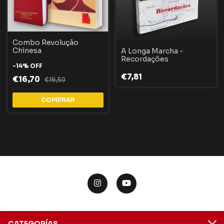
Combo Revolução
Chinesa
A Longa Marcha -
Recordações
-
14
%
OFF
€7,81
€16,70
€19,50
CATEGORÍAS