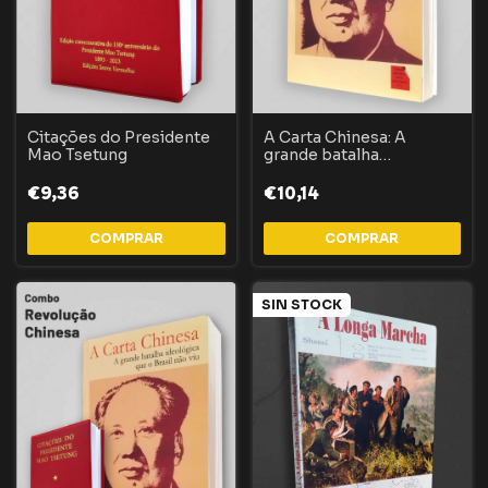
Citações do Presidente
A Carta Chinesa: A
Mao Tsetung
grande batalha
ideológica que o Brasil
não viu
€9,36
€10,14
SIN STOCK