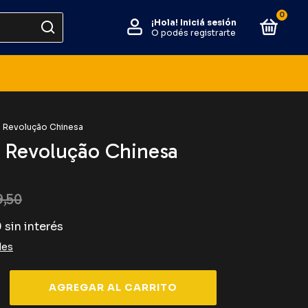
0
¡Hola!
Iniciá sesión
O podés registrarte
Revolução Chinesa
Revolução Chinesa
9,50
9
sin interés
les