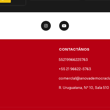
CONTACTÁNOS
55219966225763
+55 21 96622-5763
comercial@anovademocracia
R. Uruguaiana, N° 10, Sala 510