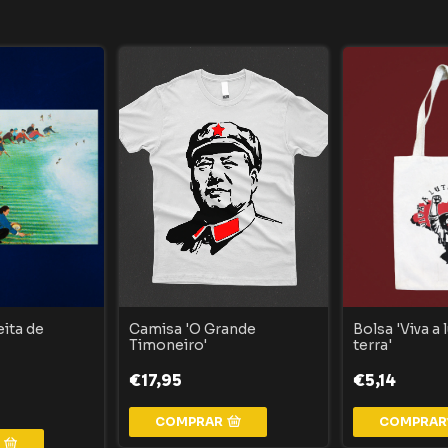
eita de
Camisa 'O Grande
Bolsa 'Viva a 
Timoneiro'
terra'
€17,95
€5,14
COMPRAR
R