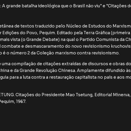
A grande batalha ideológica que o Brasil não viu" e "Citações 
letânea de textos traduzido pelo Núcleo de Estudos do Marxi
dições do Povo, Pequim. Editado pela Terra Gráfica (primeira 
 jamais vista (o Grande Debate) na qual o Partido Comunista da C
l combate e desmascaramento do novo revisionismo kruchovist
ro é o número 2 da Coleção marxismo contra revisionismo.
 uma compilação de citações extraídas de discursos e obras d
China e da Grande Revolução Chinesa. Amplamente difundido às
guia para a luta contra a restauração capitalista no país e aos
ETUNG. Citações do Presidente Mao Tsetung, Editorial Minerva, 
Pequim, 1967.