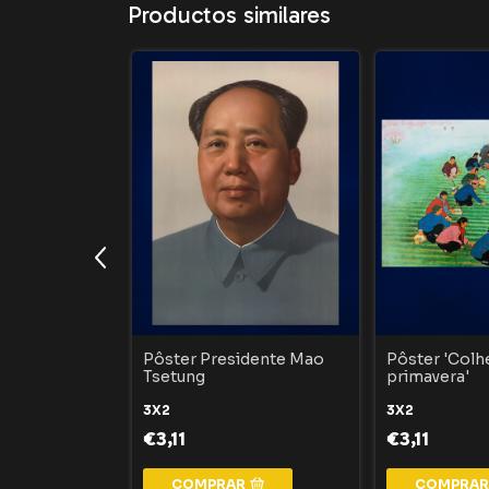
Productos similares
dos
Pôster Presidente Mao
Pôster 'Colh
 Pobres -
Tsetung
primavera'
3X2
3X2
€3,11
€3,11
COMPRAR
COMPRA