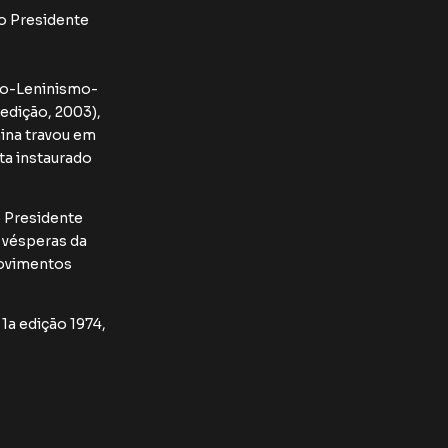
do Presidente
smo-Leninismo-
edição, 2003),
hina travou em
a instaurado
o Presidente
 vésperas da
 movimentos
1a edição 1974,