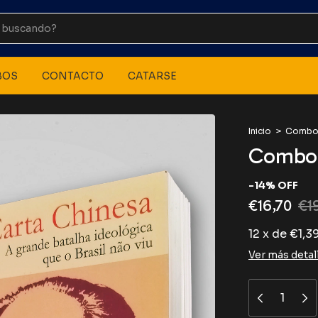
BOS
CONTACTO
CATARSE
Inicio
>
Combo 
Combo 
-
14
%
OFF
€16,70
€1
12
x
de
€1,3
Ver más detal