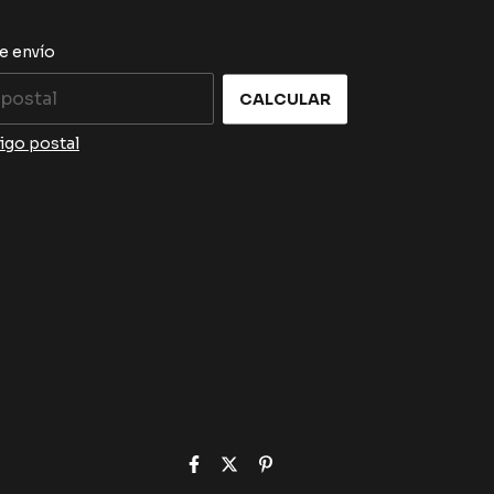
CAMBIAR CP
 el CP:
e envío
CALCULAR
igo postal