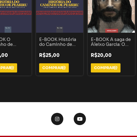
OK O
E-BOOK História
E-BOOK A saga de
nho de
do Caminho de
Aleixo Garcia: O
ru:
Peabiru :
descobridor do
bertas e
Descobertas e
Império Inca
,00
R$25,00
R$20,00
dos da rota
segredos da rota
ena que ligava
indígena que ligava
ântico ao
o Atlântico ao
ico - VOLUME
Pacífico - VOLUME
tória do
2
nho de
ru)