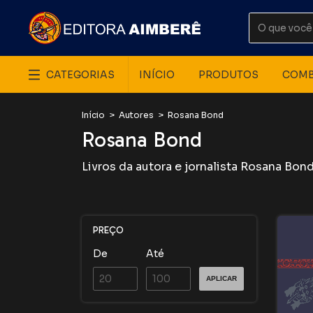
CATEGORIAS
INÍCIO
PRODUTOS
COM
Início
>
Autores
>
Rosana Bond
Rosana Bond
Livros da autora e jornalista Rosana Bon
PREÇO
De
Até
APLICAR