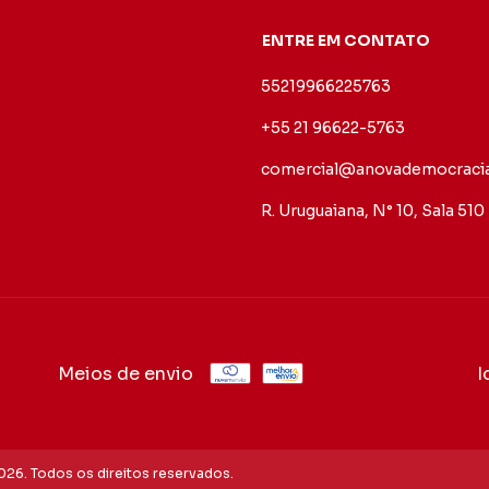
ENTRE EM CONTATO
55219966225763
+55 21 96622-5763
comercial@anovademocracia
R. Uruguaiana, N° 10, Sala 510
Meios de envio
I
26. Todos os direitos reservados.