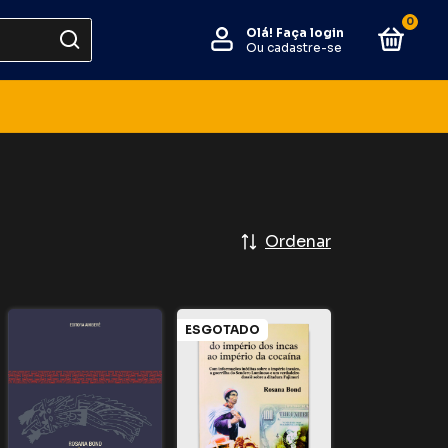
0
Olá!
Faça login
Ou cadastre-se
Ordenar
ESGOTADO