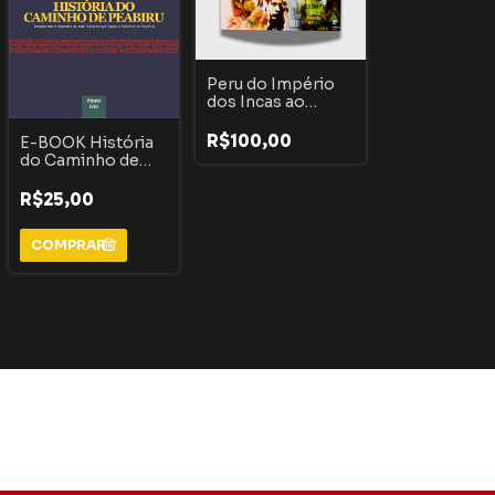
Peru do Império
dos Incas ao
Império da
Cocaína
R$100,00
E-BOOK História
do Caminho de
Peabiru: O milenar,
“desprezado” e
R$25,00
pouco estudado
ramal litorâneo -
VOLUME EXTRA