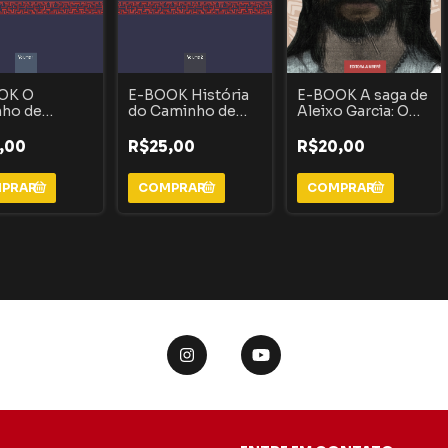
OK O
E-BOOK História
E-BOOK A saga de
nho de
do Caminho de
Aleixo Garcia: O
ru:
Peabiru :
descobridor do
bertas e
Descobertas e
Império Inca
,00
R$25,00
R$20,00
dos da rota
segredos da rota
ena que ligava
indígena que ligava
ântico ao
o Atlântico ao
ico - VOLUME
Pacífico - VOLUME
tória do
2
nho de
ru)