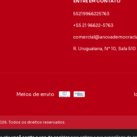
ENTRE EM CONTATO
55219966225763
+55 21 96622-5763
comercial@anovademocracia
R. Uruguaiana, N° 10, Sala 510
Meios de envio
I
26. Todos os direitos reservados.