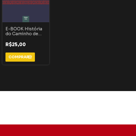
E-BOOK História
do Caminho de
Peabiru: O milenar,
“desprezado” e
R$25,00
pouco estudado
ramal litorâneo -
VOLUME EXTRA