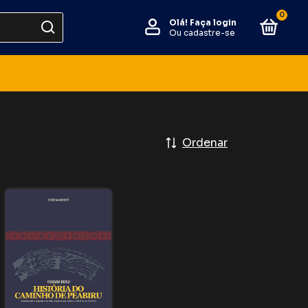
0
Olá!
Faça login
Ou cadastre-se
Ordenar