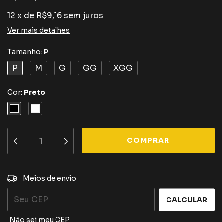
12
x
de
R$9,16
sem juros
Ver mais detalhes
Tamanho:
P
P
M
G
GG
XGG
Cor:
Preto
ALTERAR CEP
Entregas para o CEP:
Meios de envio
CALCULAR
Não sei meu CEP