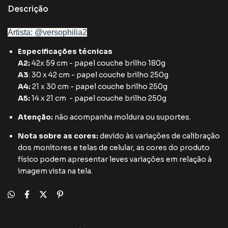
Descrição
Artista: @versophilia2
Especificações técnicas
A2
:
42x 59 cm - papel couche brilho 180g
A3
: 30 x 42 cm -
papel couche brilho 250g
A4:
21 x 30 cm -
papel couche brilho 250g
A5:
14 x 21 cm -
papel couche brilho 250g
Atenção:
não acompanha moldura ou suportes.
Nota sobre as cores:
devido às variações de calibração
dos monitores e telas de celular, as cores do produto
físico podem apresentar leves variações em relação à
imagem vista na tela.