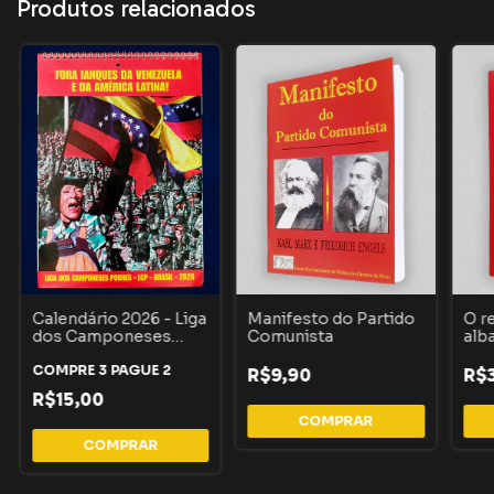
Produtos relacionados
Calendário 2026 - Liga
Manifesto do Partido
O r
dos Camponeses
Comunista
alb
Pobres (LCP)
Ama
COMPRE 3 PAGUE 2
crí
R$9,90
R$3
do 
R$15,00